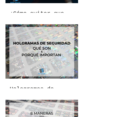
¿Cómo evitar que
ingresen botellas
ajenas a tu
establecimiento?
Hologramas de
Seguridad: Qué Son y
Por Qué Importan