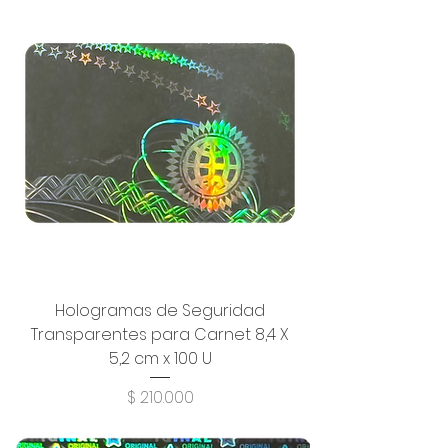
Hologramas de Seguridad
Transparentes para Carnet 8,4 X
5,2 cm x 100 U
Precio
$ 210.000