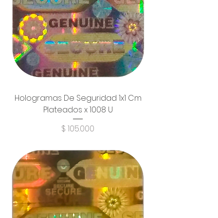
Hologramas De Seguridad 1x1 Cm
Plateados x 1008 U
Precio
$ 105.000