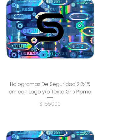
Hologramas De Seguridad 2,2x1,5
cm con Logo y/o Texto Gris Plomo
Precio
$ 155.000