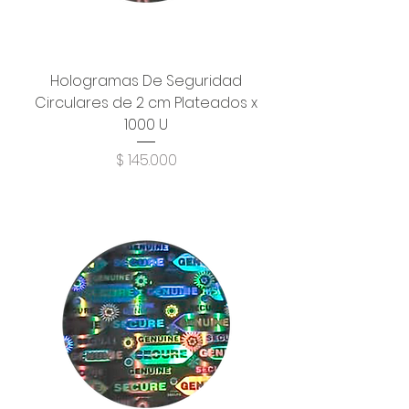
Hologramas De Seguridad
Circulares de 2 cm Plateados x
1000 U
Precio
$ 145.000