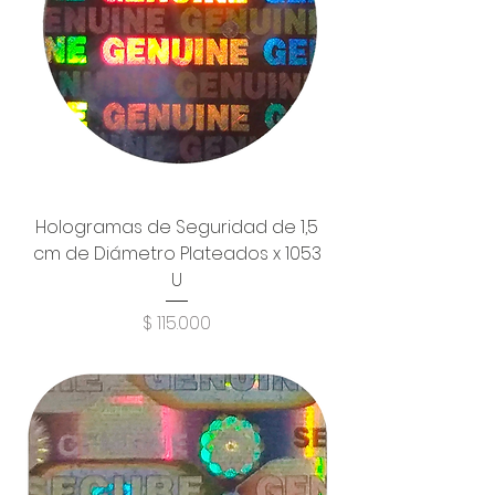
Hologramas de Seguridad de 1,5
cm de Diámetro Plateados x 1053
U
Precio
$ 115.000