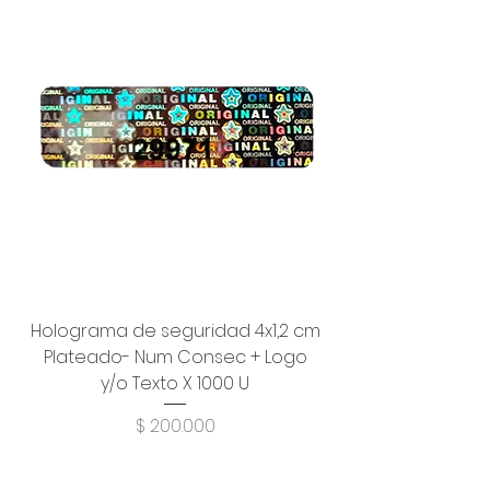
Holograma de seguridad 4x1,2 cm
Plateado- Num Consec + Logo
y/o Texto X 1000 U
Precio
$ 200.000