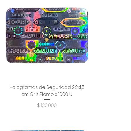
Hologramas de Seguridad 2,2x1,5
cm Gris Plomo x 1000 U
Precio
$ 130.000