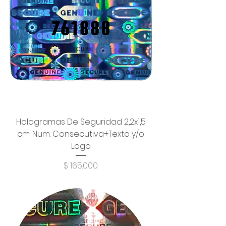
Hologramas De Seguridad 2,2x1,5
cm. Num. Consecutiva+Texto y/o
Logo
Precio
$ 165.000