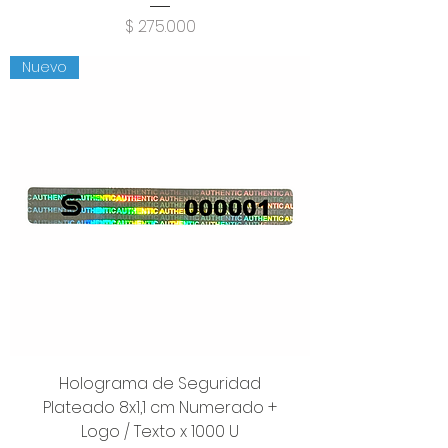
Precio
$ 275.000
Nuevo
Holograma de Seguridad
Plateado 8x1,1 cm Numerado +
Logo / Texto x 1000 U