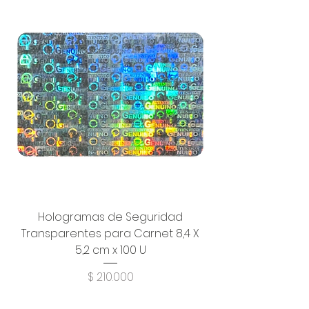
Hologramas de Seguridad
Transparentes para Carnet 8,4 X
5,2 cm x 100 U
Precio
$ 210.000