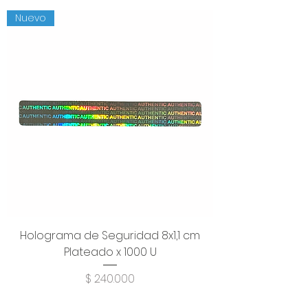
Nuevo
Holograma de Seguridad 8x1,1 cm
Plateado x 1000 U
Precio
$ 240.000