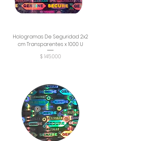
Hologramas De Seguridad 2x2
cm Transparentes x 1000 U
Precio
$ 145.000