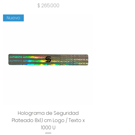
Precio
$ 265.000
Nuevo
Holograma de Seguridad
Plateado 8x1,1 cm Logo / Texto x
1000 U