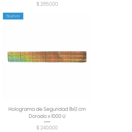
Precio
$ 265.000
Nuevo
Holograma de Seguridad 8x1,1 cm
Dorado x 1000 U
Precio
$ 240.000