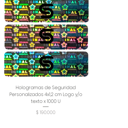
Hologramas de Seguridad
Personalizados 4x1,2 cm Logo y/o
texto x 1000 U
Precio
$ 190.000