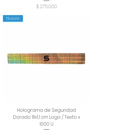
Precio
$ 275.000
Nuevo
Holograma de Seguridad
Dorado 8x1,1 cm Logo / Texto x
1000 U