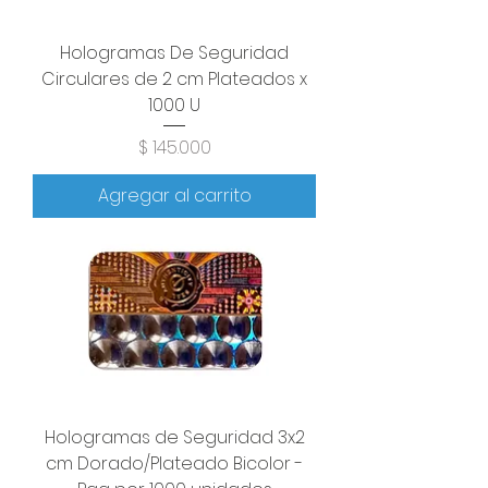
Hologramas De Seguridad
Circulares de 2 cm Plateados x
1000 U
Precio
$ 145.000
Agregar al carrito
Hologramas de Seguridad 3x2
cm Dorado/Plateado Bicolor -