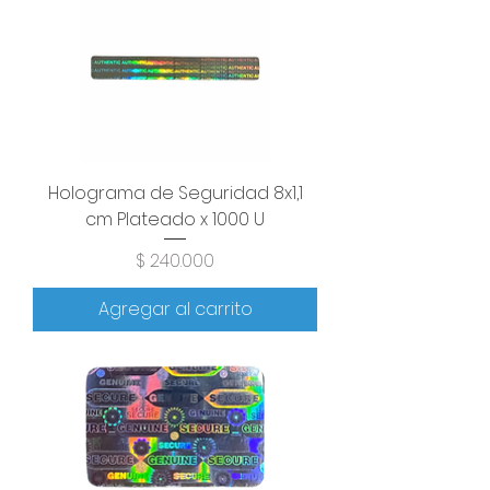
Holograma de Seguridad 8x1,1
cm Plateado x 1000 U
Precio
$ 240.000
Agregar al carrito