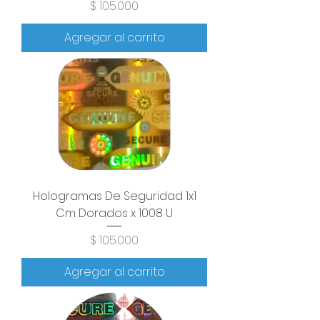
Precio
$ 105.000
Agregar al carrito
Hologramas De Seguridad 1x1
Cm Dorados x 1008 U
Precio
$ 105.000
Agregar al carrito