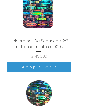
Hologramas De Seguridad 2x2
cm Transparentes x 1000 U
Precio
$ 145.000
Agregar al carrito