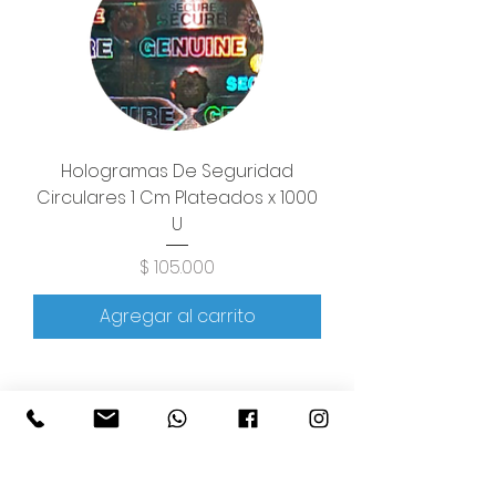
Hologramas De Seguridad
Circulares 1 Cm Plateados x 1000
U
Precio
$ 105.000
Agregar al carrito