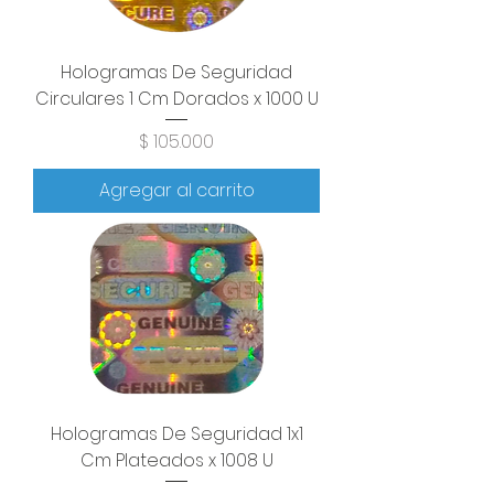
Hologramas De Seguridad
Circulares 1 Cm Dorados x 1000 U
Precio
$ 105.000
Agregar al carrito
Hologramas De Seguridad 1x1
Cm Plateados x 1008 U