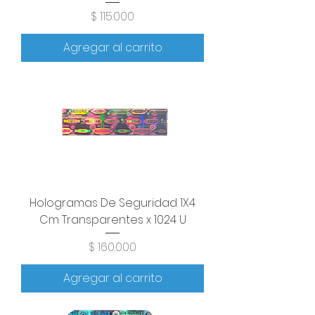
Precio
$ 115.000
Agregar al carrito
Hologramas De Seguridad 1X4
Cm Transparentes x 1024 U
Precio
$ 160.000
Agregar al carrito