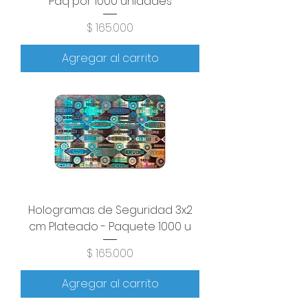
Paq por 1000 unidades
Precio
$ 165.000
Agregar al carrito
Hologramas de Seguridad 3x2
cm Plateado - Paquete 1000 u
Precio
$ 165.000
Agregar al carrito