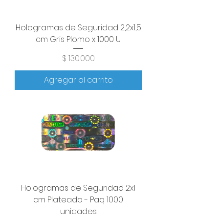
Hologramas de Seguridad 2,2x1,5
cm Gris Plomo x 1000 U
Precio
$ 130.000
Agregar al carrito
Hologramas de Seguridad 2x1
cm Plateado - Paq 1000
unidades