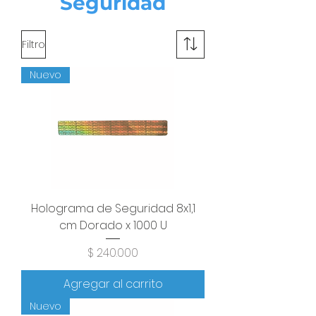
Seguridad
Filtro
Nuevo
Holograma de Seguridad 8x1,1
cm Dorado x 1000 U
Precio
$ 240.000
Agregar al carrito
Nuevo