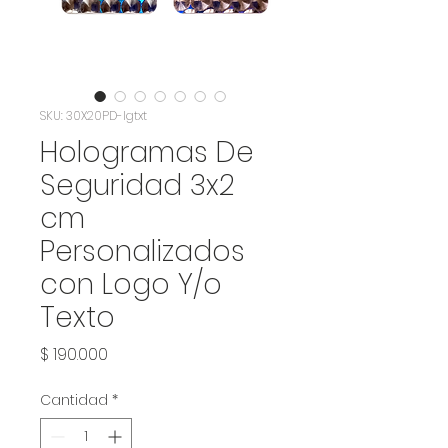
SKU: 30X20PD-lgtxt
Hologramas De
Seguridad 3x2
cm
Personalizados
con Logo Y/o
Texto
Precio
$ 190.000
Cantidad
*