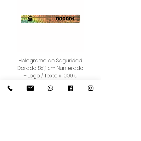
Holograma de Seguridad
Holograma de Seguri
Dorado 8x1,1 cm Numerado
Plateado 8x1,1 cm
+ Logo / Texto x 1000 u
Numerado + Logo / Tex
Precio
$ 275.000
Si busca hologramas
100% personalizados
holográficamente, por
favor contáctenos.