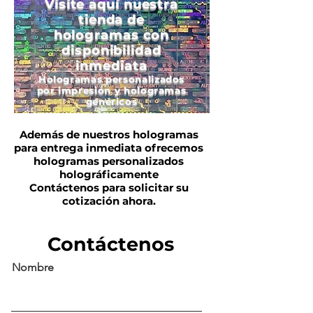
Visite aquí nuestra
tienda de
hologramas con
disponibilidad
inmediata
Hologramas
personalizados
por impresión
y hologramas
genéricos
Además de nuestros hologramas
para entrega inmediata ofrecemos
hologramas personalizados
holográficamente
Contáctenos para solicitar su
cotización ahora.
Contáctenos
Nombre
¿Cotizaciones o Dudas?