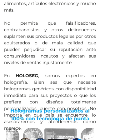
alimentos, artículos electrónicos y mucho
más.
No permita que falsificadores,
contrabandistas y otros delincuentes
suplanten sus productos legales por otros
adulterados o de mala calidad que
pueden perjudicar su reputación ante
consumidores incautos y afectan sus
niveles de ventas injustamente.
En
HOLOSEG
, somos expertos en
holografía. Bien sea que necesite
hologramas genéricos con disponibilidad
inmediata para sus proyectos​ o que los
prefiera con diseños totalmente
personalizados, cuente con nosotros. No
Hologramas personalizados al
importa en qué país se encuentre, lo
100% con tecnología de punta
asesoraremos y atenderemos como
merece.