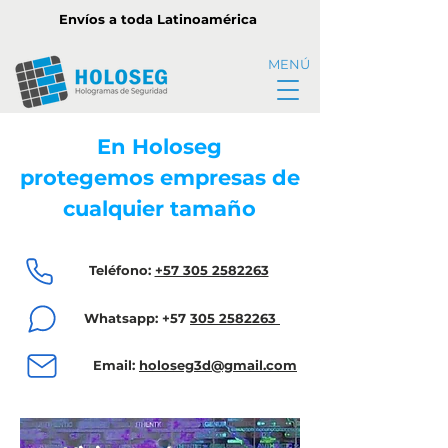
Envíos a toda Latinoamérica
MENÚ
En Holoseg
protegemos empresas de
cualquier tamaño
Teléfono:
+57 305 2582263
Whatsapp: +57
305 2582263
Email:
holoseg3d@gmail.com